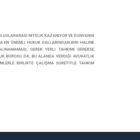
ULUSLARARASI NITELIK KAZANIYOR VE DÜNYANIN
A EN ÖNEMLI HUKUK DALLARINDAN BIRI HALINE
LINAMAMASI, GEREK YERLI TAHKIMI GEREKSE
UK BÜROSU DA, BU ALANDA VERDIĞI AVUKATLIK
MLERLE BIRLIKTE ÇALIŞMA SURETIYLE TAHKIM