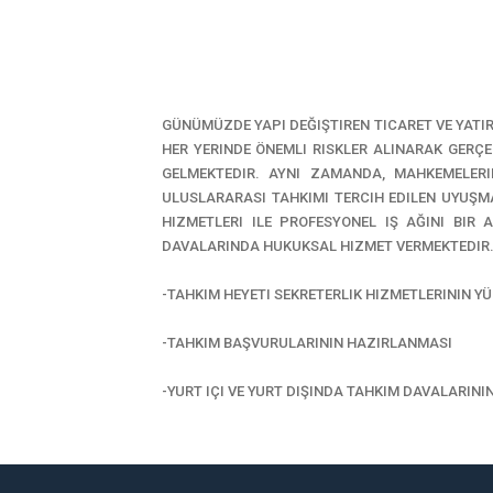
GÜNÜMÜZDE YAPI DEĞIŞTIREN TICARET VE YATI
HER YERINDE ÖNEMLI RISKLER ALINARAK GERÇ
GELMEKTEDIR. AYNI ZAMANDA, MAHKEMELERI
ULUSLARARASI TAHKIMI TERCIH EDILEN UYUŞM
HIZMETLERI ILE PROFESYONEL IŞ AĞINI BIR
DAVALARINDA HUKUKSAL HIZMET VERMEKTEDIR
-TAHKIM HEYETI SEKRETERLIK HIZMETLERININ Y
-TAHKIM BAŞVURULARININ HAZIRLANMASI
-YURT IÇI VE YURT DIŞINDA TAHKIM DAVALARININ