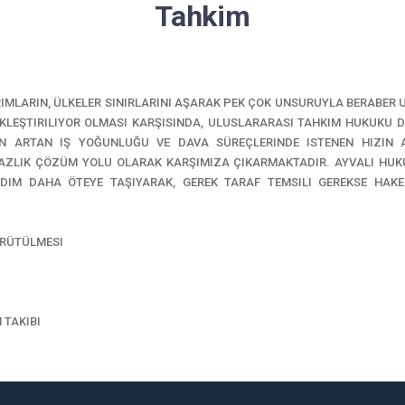
Tahkim
RIMLARIN, ÜLKELER SINIRLARINI AŞARAK PEK ÇOK UNSURUYLA BERABER 
EKLEŞTIRILIYOR OLMASI KARŞISINDA, ULUSLARARASI TAHKIM HUKUKU D
N ARTAN IŞ YOĞUNLUĞU VE DAVA SÜREÇLERINDE ISTENEN HIZIN A
AZLIK ÇÖZÜM YOLU OLARAK KARŞIMIZA ÇIKARMAKTADIR. AYVALI HUK
 ADIM DAHA ÖTEYE TAŞIYARAK, GEREK TARAF TEMSILI GEREKSE HAKE
.
ÜRÜTÜLMESI
 TAKIBI